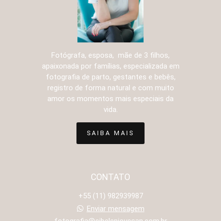
Fotógrafa, esposa, mãe de 3 filhos,
apaixonada por famílias, especializada em
fotografia de parto, gestantes e bebês,
registro de forma natural e com muito
amor os momentos mais especiais da
vida.
SAIBA MAIS
CONTATO
+55 (11) 982939987
Enviar mensagem