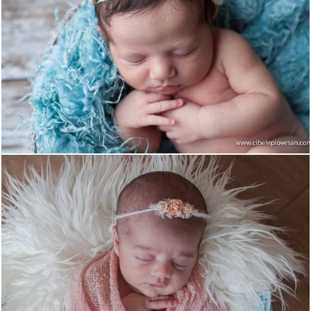
2133
0
2463
0