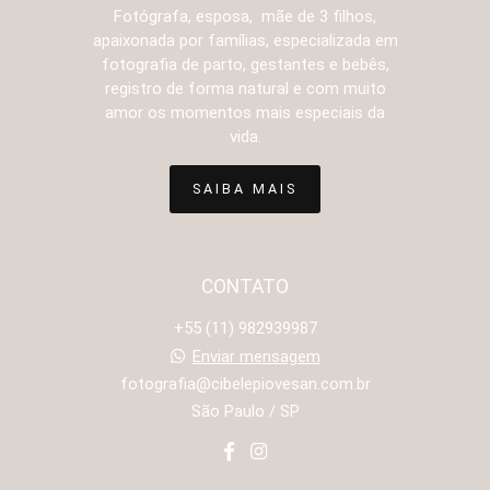
Fotógrafa, esposa, mãe de 3 filhos,
apaixonada por famílias, especializada em
fotografia de parto, gestantes e bebês,
registro de forma natural e com muito
amor os momentos mais especiais da
vida.
SAIBA MAIS
CONTATO
+55 (11) 982939987
Enviar mensagem
fotografia@cibelepiovesan.com.br
São Paulo / SP