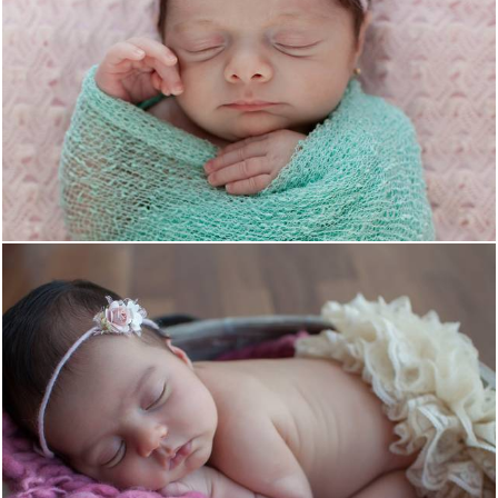
1994
0
2021
0