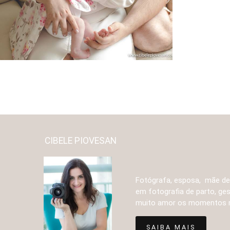
3210
0
CIBELE PIOVESAN
Fotógrafa, esposa, mãe de 3
em fotografia de parto, ge
muito amor os momentos ma
SAIBA MAIS