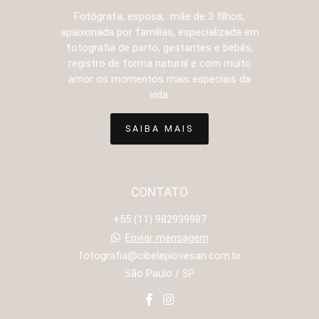
Fotógrafa, esposa, mãe de 3 filhos,
apaixonada por famílias, especializada em
fotografia de parto, gestantes e bebês,
registro de forma natural e com muito
amor os momentos mais especiais da
vida.
SAIBA MAIS
CONTATO
+55 (11) 982939987
Enviar mensagem
fotografia@cibelepiovesan.com.br
São Paulo / SP