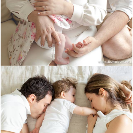
3212
0
3205
22