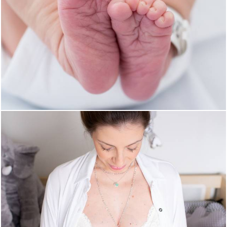
1774
5
1947
0